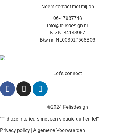
Neem contact met mij op
06-47937748
info@felisdesign.nl
K.v.K. 84143967
Btw nr: NL003917568B06
Let’s connect
©2024 Felisdesign
“Tijdloze interieurs met een vleugje durf en lef”
Privacy policy
|
Algemene Voorwaarden