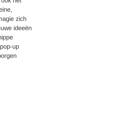
 ook het
eine,
magie zich
ieuwe ideeën
hippe
 pop-up
rborgen