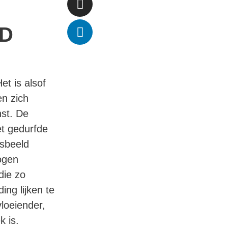
ND
et is alsof
en zich
nst. De
et gedurfde
dsbeeld
ogen
die zo
ing lijken te
vloeiender,
k is.