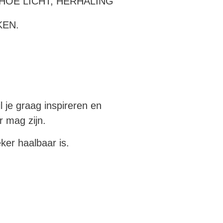
HOE LICHT, HERHALING
KEN.
il je graag inspireren en
er mag zijn.
eker haalbaar is.