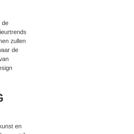
m de
ieurtrends
men zullen
waar de
 van
esign
G
 kunst en