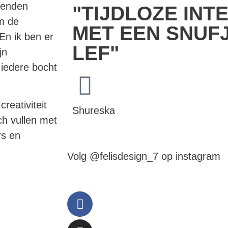
zenden
"TIJDLOZE INT
om de
MET EEN SNUF
En ik ben er
LEF"
jn
 iedere bocht
reativiteit
Shureska
ch vullen met
rs en
Volg @felisdesign_7 op instagram