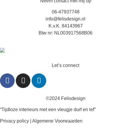
Neem contact met mij op
06-47937748
info@felisdesign.nl
K.v.K. 84143967
Btw nr: NL003917568B06
Let’s connect
©2024 Felisdesign
“Tijdloze interieurs met een vleugje durf en lef”
Privacy policy
|
Algemene Voorwaarden